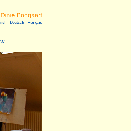
r Dinie Boogaart
lish
-
Deutsch
-
Français
ACT